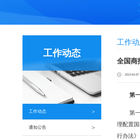
工作动
工作动态
全国商
2023-05-07
第
>
工作动态
第
理配置国
>
通知公告
行办法》