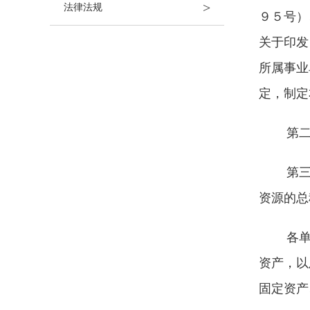
>
法律法规
９５号）
关于印发
所属事业
定，制定
第
第
资源的总
各
资产，以
固定资产