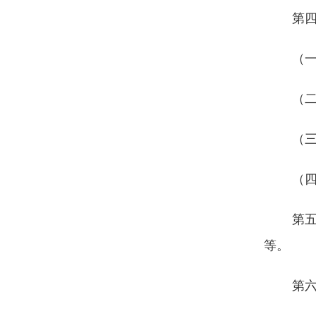
第
（
（
（
（
第
等。
第