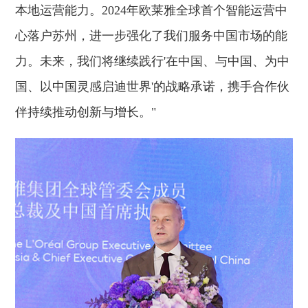
本地运营能力。2024年欧莱雅全球首个智能运营中
心落户苏州，进一步强化了我们服务中国市场的能
力。未来，我们将继续践行'在中国、与中国、为中
国、以中国灵感启迪世界'的战略承诺，携手合作伙
伴持续推动创新与增长。"