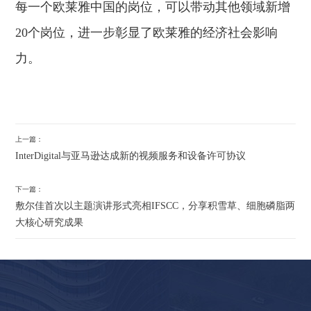
每一个欧莱雅中国的岗位，可以带动其他领域新增
20个岗位，进一步彰显了欧莱雅的经济社会影响
力。
上一篇：
InterDigital与亚马逊达成新的视频服务和设备许可协议
下一篇：
敷尔佳首次以主题演讲形式亮相IFSCC，分享积雪草、细胞磷脂两
大核心研究成果