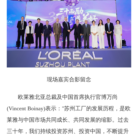
现场嘉宾合影留念
欧莱雅北亚总裁及中国首席执行官博万尚
(Vincent Boinay)表示："苏州工厂的发展历程，是欧
莱雅与中国市场共同成长、共同发展的缩影。过去
三十年，我们持续投资苏州、投资中国，不断提升