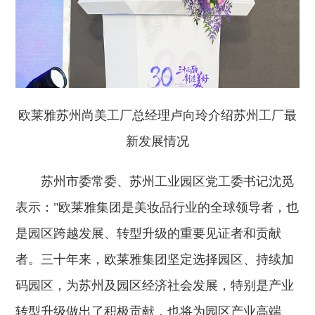
欧莱雅苏州尚美工厂总经理卢向玲介绍苏州工厂最
新发展情况
苏州市委常委、苏州工业园区党工委书记沈觅
表示："欧莱雅集团是美妆品行业的全球领导者，也
是园区跨越发展、转型升级的重要见证者和贡献
者。三十年来，欧莱雅集团坚定选择园区、持续加
码园区，为苏州及园区经济社会发展，特别是产业
转型升级做出了积极贡献，也将为园区产业高端