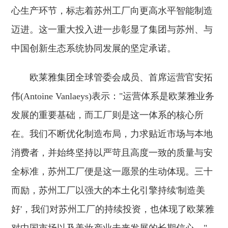
心生产环节，标志着苏州工厂向更高水平智能制造
迈进。这一重大投入进一步彰显了集团与苏州、与
中国创新生态系统协同发展的坚定承诺。
欧莱雅集团全球管委会成员、首席运营官安拓
伟(Antoine Vanlaeys)表示："运营体系是欧莱雅业务
发展的重要基础，而工厂则是这一体系的核心所
在。我们不断优化制造布局，力求贴近市场与本地
消费者，并始终坚持以严苛且高度一致的质量与安
全标准，苏州工厂便是这一愿景的生动体现。三十
而励，苏州工厂以强大的本土化引擎持续'制造美
好'，我们对苏州工厂的持续投资，也体现了欧莱雅