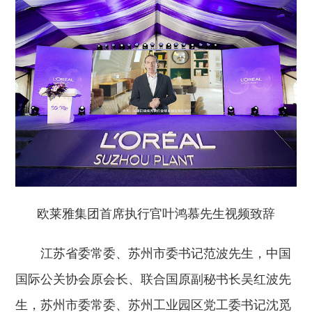
欧莱雅集团首席执行官叶鸿慕先生视频致辞
江苏省委常委、苏州市委书记范波先生，中国
国际公关协会原会长、联合国原副秘书长吴红波先
生，苏州市委常委、苏州工业园区党工委书记沈觅