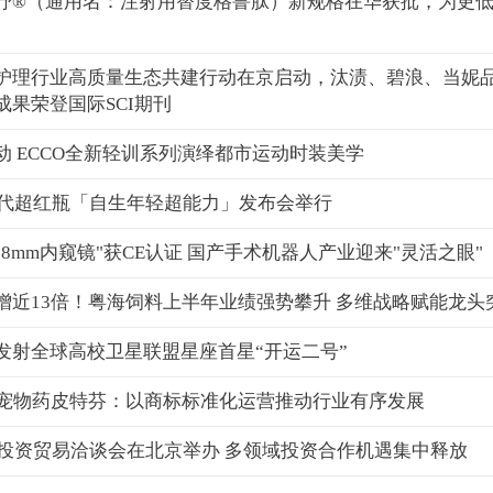
抒®（通用名：注射用替度格鲁肽）新规格在华获批，为更
护理行业高质量生态共建行动在京启动，汰渍、碧浪、当妮
成果荣登国际SCI期刊
动 ECCO全新轻训系列演绎都市运动时装美学
第6代超红瓶「自生年轻超能力」发布会举行
8mm内窥镜"获CE认证 国产手术机器人产业迎来"灵活之眼"
增近13倍！粤海饲料上半年业绩强势攀升 多维战略赋能龙头
发射全球高校卫星联盟星座首星“开运二号”
民宠物药皮特芬：以商标标准化运营推动行业有序发展
苏中投资贸易洽谈会在北京举办 多领域投资合作机遇集中释放