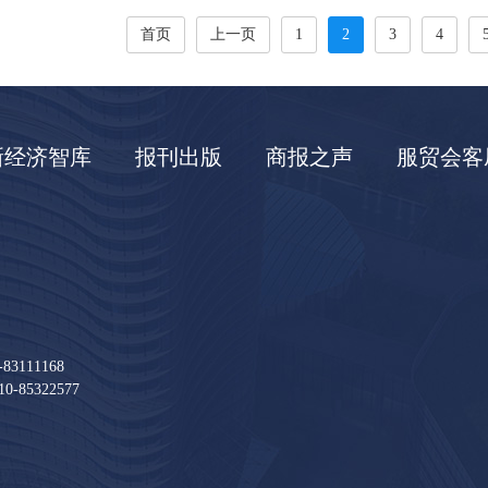
首页
上一页
1
2
3
4
新经济智库
报刊出版
商报之声
服贸会客
111168
85322577