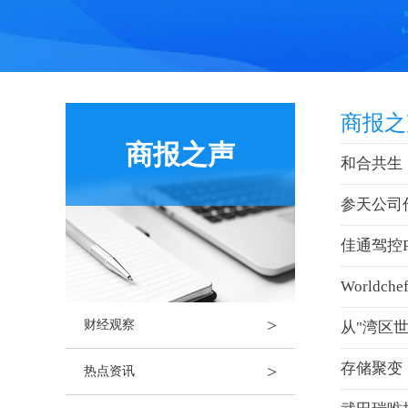
商报之
商报之声
和合共生
参天公司
佳通驾控
World
>
财经观察
从"湾区
存储聚变：
>
热点资讯