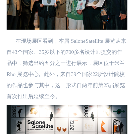
在现场展区看到，本届 SaloneSatellite 展览从来
自43个国家、35岁以下的700多名设计师提交的作
品中，筛选出约五分之一进行展示，展区位于米兰
Rho 展览中心。此外，来自39个国家22所设计院校
的作品也参与其中，这一形式自两年前第25届展览
首次推出后延续至今。