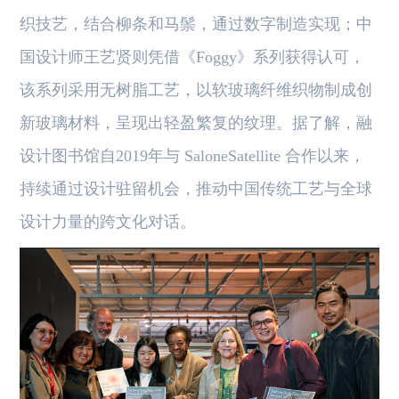
织技艺，结合柳条和马鬃，通过数字制造实现；中
国设计师王艺贤则凭借《Foggy》系列获得认可，
该系列采用无树脂工艺，以软玻璃纤维织物制成创
新玻璃材料，呈现出轻盈繁复的纹理。据了解，融
设计图书馆自2019年与 SaloneSatellite 合作以来，
持续通过设计驻留机会，推动中国传统工艺与全球
设计力量的跨文化对话。