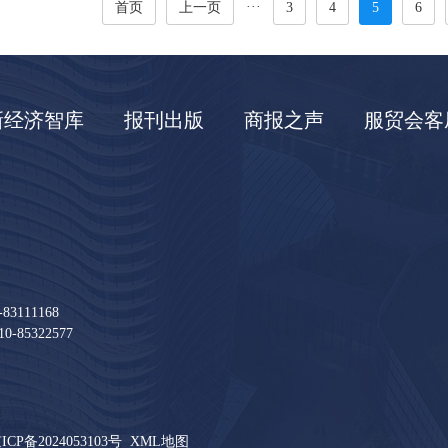
···
首页
上一页
3
4
5
6
新经济智库
报刊出版
商报之声
服贸会客
111168
85322577
ICP备2024053103号
XML地图