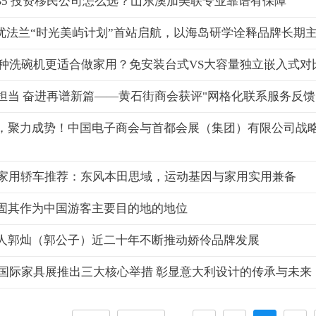
EB5 投资移民公司怎么选？山东澳加美联专业靠谱有保障
nel优法兰“时光美屿计划”首站启航，以海岛研学诠释品牌长期
年哪种洗碗机更适合做家用？免安装台式VS大容量独立嵌入式对
担当 奋进再谱新篇——黄石街商会获评"网格化联系服务反馈
，聚力成势！中国电子商会与首都会展（集团）有限公司战
右家用轿车推荐：东风本田思域，运动基因与家用实用兼备
固其作为中国游客主要目的地的地位
人郭灿（郭公子）近二十年不断推动娇伶品牌发展
米兰国际家具展推出三大核心举措 彰显意大利设计的传承与未来