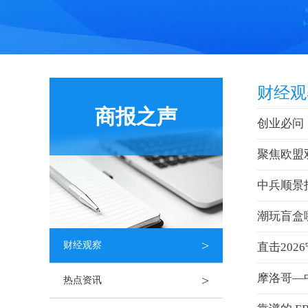
财经观
商报之声
创业必问
聚焦欧盟
中兵顺景
潮玩盲盒
>
财经观察
直击20
摩洛哥—
>
热点资讯