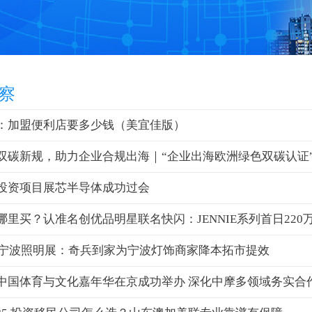
察
：加盟便利店要多少钱（美宜佳版）
双碳新规，助力企业合规出海｜“企业出海欧洲绿色双碳认证”
投资项目展芯半导体成功过会
哪里买？认准名创优品明星联名快闪：JENNIE系列首日220
26宁波照明展：奇兵到家为宁波灯饰商家降本拓市提效
中国体育与文化嘉年华在京成功举办 深化中摩多领域务实合