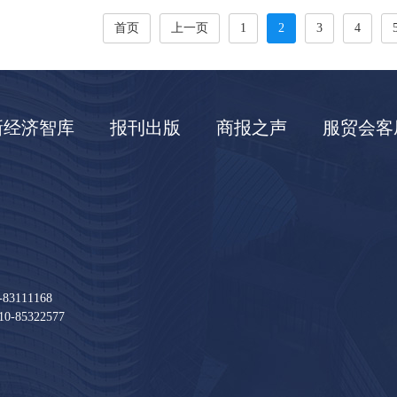
首页
上一页
1
2
3
4
新经济智库
报刊出版
商报之声
服贸会客
111168
85322577