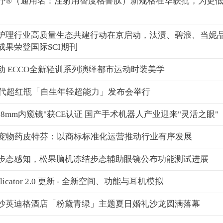
抒®（通用名：注射用替度格鲁肽）新规格在华获批，为更
护理行业高质量生态共建行动在京启动，汰渍、碧浪、当妮
成果荣登国际SCI期刊
动 ECCO全新轻训系列演绎都市运动时装美学
第6代超红瓶「自生年轻超能力」发布会举行
8mm内窥镜"获CE认证 国产手术机器人产业迎来"灵活之眼"
民宠物药皮特芬：以商标标准化运营推动行业有序发展
步态感知，松果脑机冻结步态辅助眼镜公布功能测试进展
Replicator 2.0 更新 - 全新空间、功能与耳机模拟
沙英迪格酒店「粉黛青绿」主题夏日婚礼沙龙圆满落幕