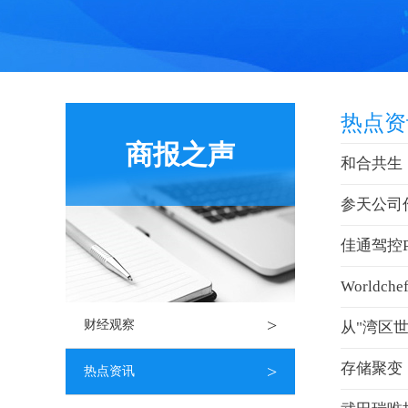
热点资
商报之声
和合共生
参天公司
佳通驾控
World
>
财经观察
从"湾区
存储聚变：
>
热点资讯