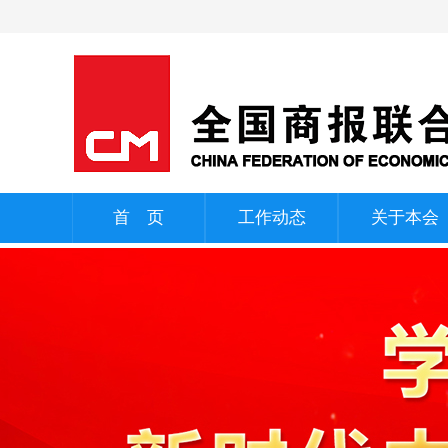
热点资讯
/ ECONOMIC REPORT
了不起的油橄榄叶：安修泽陇南溯源，解构1瓶精华背后的科学与信仰
2026-08-07
共生共赢：四通集团与维谛&壳牌完成浸没式液冷智算产品三方认证
2026-08-07
首 页
工作动态
关于本会
投资中国：扎根中国30年，沃尔玛与中国零售共同进化
2026-08-07
汇友财产相互保险社慰问一线建筑工人
2026-08-07
双冠加冕！兆芯开胜KH‑50000荣获 2026 "金灵光杯" 专题赛一等奖、总决赛金奖
2026-08-07
Infosys 与芬林集团 扩大战略合作，推动人工智能驱动的 IT 转型
2026-08-07