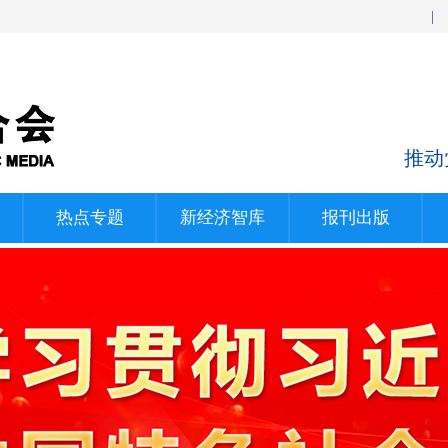
|
摩漾生物启动欧洲再生美学市场战略布局
2026-08-07
推动
中国首个获批结直肠癌的抗HER2产品！恒瑞ADC创新药艾维达®第3项适应症落地
2026-08-07
热点专题
新经济智库
报刊出版
当七夕遇见理性消费：薇诺娜用“安心礼”回应伴侣间的爱意表达
2026-08-07
阿尔茨海默病新药仑卡奈单抗（乐意保）皮下自动注射剂型于博鳌乐城获批
2026-08-06
一人也可以玩乐队？唐农发布DONNER VIVA无弦吉他
2026-08-06
因美纳MiSeq i100 Series-CN中国上市，以全球品质与本土制造支持中国客户测序能力建设
2026-08-06